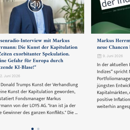
senradio-Interview mit Markus
Markus Herrma
rmann: Die Kunst der Kapitulation
neue Chancen b
Zeiten exorbitanter Spekulation.
9. Juni 2026
ine Gefahr für Europa durch
In der aktuellen
tzende KI-Blase!“
Indizes“ spricht
2. Juni 2026
Portfoliomanager
 Donald Trumps Kunst der Verhandlung
jüngsten Entwic
 eine Kunst der Kapitulation geworden,
Kapitalmärkten,
statiert Fondsmanager Markus
positive Inflati
rmann von der LOYS AG. "Iran ist ja der
weiterhin angesp
e Gewinner des ganzen Konflikts." Die ...