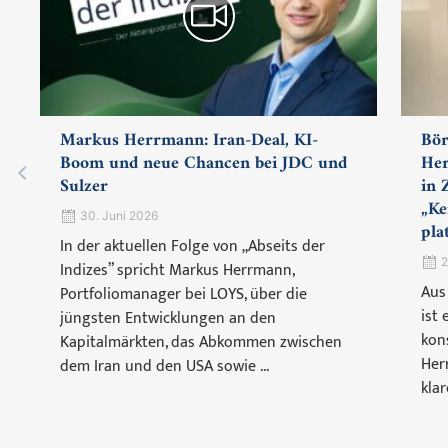
Markus Herrmann: Iran-Deal, KI-
Bör
Boom und neue Chancen bei JDC und
Her
Sulzer
in 
„Ke
30. Juni 2026
pla
In der aktuellen Folge von „Abseits der
2
Indizes” spricht Markus Herrmann,
Aus
Portfoliomanager bei LOYS, über die
ist
jüngsten Entwicklungen an den
kon
Kapitalmärkten, das Abkommen zwischen
Her
dem Iran und den USA sowie ...
klar