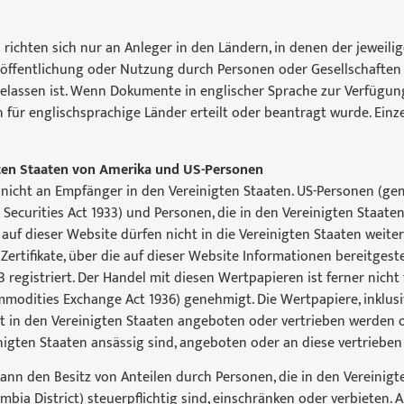
richten sich nur an Anleger in den Ländern, in denen der jeweili
Veröffentlichung oder Nutzung durch Personen oder Gesellschaften
elassen ist. Wenn Dokumente in englischer Sprache zur Verfügung
n für englischsprachige Länder erteilt oder beantragt wurde. Einz
gten Staaten von Amerika und US-Personen
 nicht an Empfänger in den Vereinigten Staaten. US-Personen (gem
Securities Act 1933) und Personen, die in den Vereinigten Staaten
auf dieser Website dürfen nicht in die Vereinigten Staaten weiter
ertifikate, über die auf dieser Website Informationen bereitgest
egistriert. Der Handel mit diesen Wertpapieren ist ferner nicht 
odities Exchange Act 1936) genehmigt. Die Wertpapiere, inklusi
cht in den Vereinigten Staaten angeboten oder vertrieben werden 
nigten Staaten ansässig sind, angeboten oder an diese vertrieben
ann den Besitz von Anteilen durch Personen, die in den Vereinigt
ia District) steuerpflichtig sind, einschränken oder verbieten. A