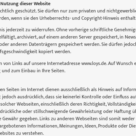
 Nutzung dieser Website
echtlich geschützt. Sie dürfen nur zum privaten und nichtgewerb
rden, wenn sie den Urheberrechts- und Copyright-Hinweis enthalt
bnis jederzeit zu widerrufen. Ohne vorherige schriftliche Genehm
lfältigt, archiviert, auf einem anderen Server gespeichert, in Ne
oder anderen Datenträgern gespeichert werden. Sie dürfen jedoch
ffsgeschwindigkeit kopiert werden.
 von Links auf unsere Internetadresse www.loys.de. Auf Wunsch e
 und zum Einbau in Ihre Seiten.
n Seiten im Internet dienen ausschließlich als Hinweis auf Infor
 jedoch ausdrücklich, dass sie keinerlei Kontrolle oder Einfluss a
 solcher Webseiten, einschließlich deren Richtigkeit, Vollständigkei
sdrückliche oder stillschweigende Gewährleistung oder Haftung 
ne Gewähr gegeben. Links zu anderen Webseiten sind somit weder
dargebotenen Informationen, Meinungen, Ideen, Produkte oder Di
ebsites zu verstehen.