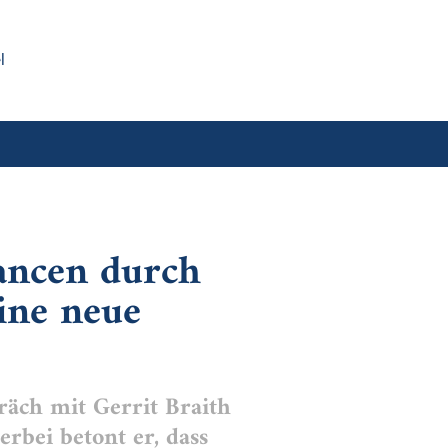
l
ancen durch
ine neue
äch mit Gerrit Braith
erbei betont er, dass