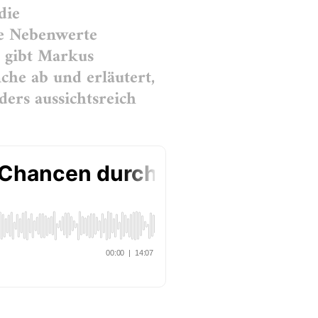
die
re Nebenwerte
s gibt Markus
he ab und erläutert,
ders aussichtsreich