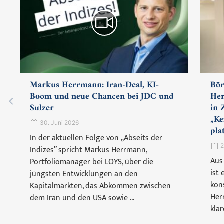
Markus Herrmann: Iran-Deal, KI-
Bör
Boom und neue Chancen bei JDC und
Her
Sulzer
in 
„Ke
30. Juni 2026
pla
In der aktuellen Folge von „Abseits der
2
Indizes” spricht Markus Herrmann,
Aus
Portfoliomanager bei LOYS, über die
ist
jüngsten Entwicklungen an den
kon
Kapitalmärkten, das Abkommen zwischen
Her
dem Iran und den USA sowie ...
klar