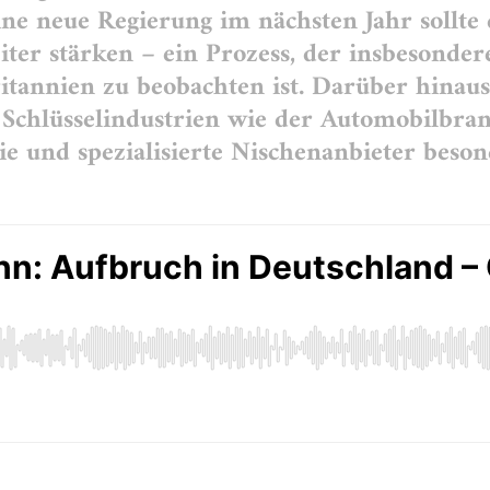
ne neue Regierung im nächsten Jahr sollte 
ter stärken – ein Prozess, der insbesonde
ritannien zu beobachten ist. Darüber hinau
chlüsselindustrien wie der Automobilbranc
e und spezialisierte Nischenanbieter beson