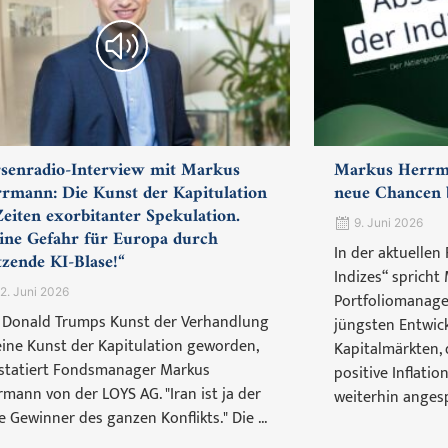
senradio-Interview mit Markus
Markus Herrma
rmann: Die Kunst der Kapitulation
neue Chancen b
Zeiten exorbitanter Spekulation.
9. Juni 2026
ine Gefahr für Europa durch
In der aktuellen
tzende KI-Blase!“
Indizes“ spricht
2. Juni 2026
Portfoliomanager
 Donald Trumps Kunst der Verhandlung
jüngsten Entwic
 eine Kunst der Kapitulation geworden,
Kapitalmärkten,
statiert Fondsmanager Markus
positive Inflati
rmann von der LOYS AG. "Iran ist ja der
weiterhin angesp
e Gewinner des ganzen Konflikts." Die ...