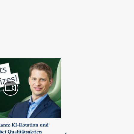
nn: KI-Rotation und
Markus Herrmann: UK-Akt
ei Qualitätsaktien
Verlierer oder Gewinner