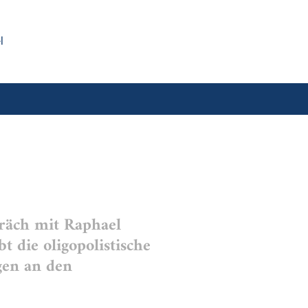
l
räch mit Raphael
 die oligopolistische
gen an den