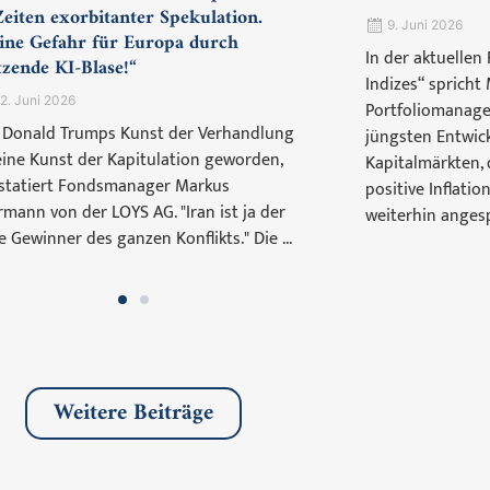
Zeiten exorbitanter Spekulation.
9. Juni 2026
ine Gefahr für Europa durch
In der aktuellen
tzende KI-Blase!“
Indizes“ spricht
2. Juni 2026
Portfoliomanager
 Donald Trumps Kunst der Verhandlung
jüngsten Entwic
 eine Kunst der Kapitulation geworden,
Kapitalmärkten,
statiert Fondsmanager Markus
positive Inflati
rmann von der LOYS AG. "Iran ist ja der
weiterhin angesp
e Gewinner des ganzen Konflikts." Die ...
Weitere Beiträge