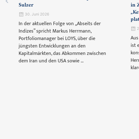
Sulzer
in 
„Ke
30. Juni 2026
pla
In der aktuellen Folge von „Abseits der
2
Indizes” spricht Markus Herrmann,
Aus
Portfoliomanager bei LOYS, über die
ist
jüngsten Entwicklungen an den
kon
Kapitalmärkten, das Abkommen zwischen
Her
dem Iran und den USA sowie ...
klar