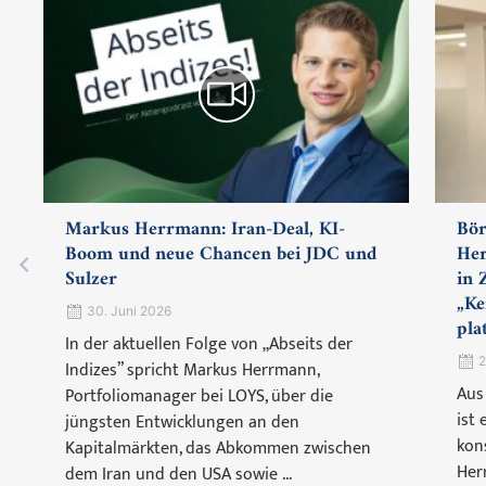
Markus Herrmann: Iran-Deal, KI-
Bör
Boom und neue Chancen bei JDC und
Her
Sulzer
in 
„Ke
30. Juni 2026
pla
In der aktuellen Folge von „Abseits der
2
Indizes” spricht Markus Herrmann,
Aus
Portfoliomanager bei LOYS, über die
ist
jüngsten Entwicklungen an den
kon
Kapitalmärkten, das Abkommen zwischen
Her
dem Iran und den USA sowie ...