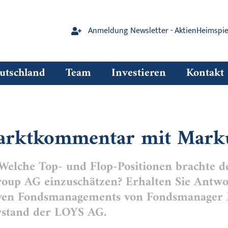
Anmeldung Newsletter - AktienHeimspie
tschland
Team
Investieren
Kontakt
arktkommentar mit Mark
 Welche Top- und Flop-Positionen brachte 
roup AG einzuschätzen? Erhalten Sie Antwo
tiven Fondsmanagements von Fondsmanage
rstand der LOYS AG.