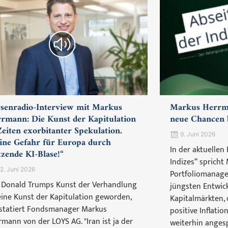
senradio-Interview mit Markus
Markus Herrma
rmann: Die Kunst der Kapitulation
neue Chancen b
Zeiten exorbitanter Spekulation.
9. Juni 2026
ine Gefahr für Europa durch
In der aktuellen
tzende KI-Blase!“
Indizes“ spricht
2. Juni 2026
Portfoliomanager
 Donald Trumps Kunst der Verhandlung
jüngsten Entwic
 eine Kunst der Kapitulation geworden,
Kapitalmärkten,
statiert Fondsmanager Markus
positive Inflati
rmann von der LOYS AG. "Iran ist ja der
weiterhin angesp