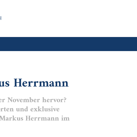
l
us Herrmann
der November hervor?
rten und exklusive
r Markus Herrmann im