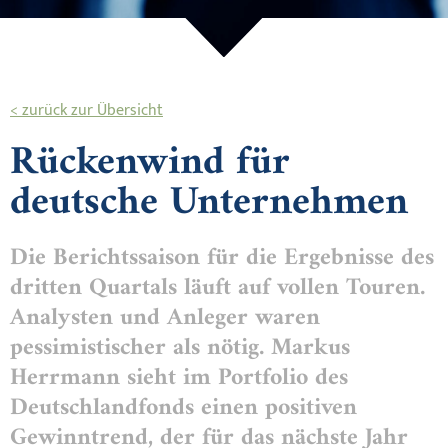
< zurück zur Übersicht
Rückenwind für
deutsche Unternehmen
Die Berichtssaison für die Ergebnisse des
dritten Quartals läuft auf vollen Touren.
Analysten und Anleger waren
pessimistischer als nötig. Markus
Herrmann sieht im Portfolio des
Deutschlandfonds einen positiven
Gewinntrend, der für das nächste Jahr