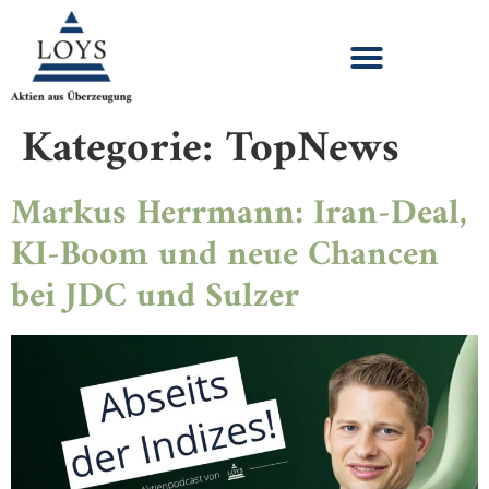
Kategorie:
TopNews
Markus Herrmann: Iran-Deal,
KI-Boom und neue Chancen
bei JDC und Sulzer